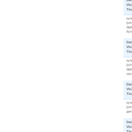
Vlo
Tit
куп
[ur
dip
бузу
Da
Vlo
Tit
куп
[ur
dip
гроз
Da
Vlo
Tit
куп
[ur
дип
Da
Vlo
Tit