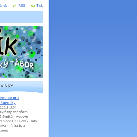
ránek
RSS
Tisk
VINKY
ormace pro
vštěvníky
5.2013 17:54
ji krásný den všem
štěvníkům webové
zentace LDT Poldík. Tato
ová stránka byla
ožena...