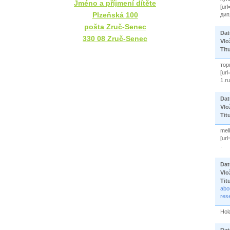
Jméno a příjmení dítěte
[ur
Plzeňská 100
дип
pošta Zruč-Senec
Da
330 08 Zruč-Senec
Vlo
Tit
тор
[ur
1.ru
Da
Vlo
Tit
mel
[url
.
Da
Vlo
Tit
abou
rese
Hola
Da