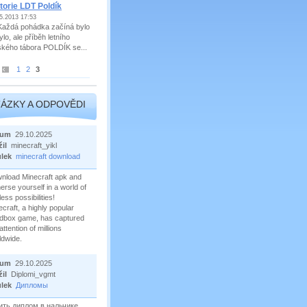
torie LDT Poldík
5.2013 17:53
dá pohádka začíná bylo
lo, ale příběh letního
ského tábora POLDÍK se...
1
2
3
ÁZKY A ODPOVĚDI
tum
29.10.2025
žil
minecraft_yikl
ulek
minecraft download
nload Minecraft apk and
erse yourself in a world of
ess possibilities!
craft, a highly popular
dbox game, has captured
attention of millions
ldwide.
tum
29.10.2025
žil
Diplomi_vgmt
ulek
Дипломы
ить диплом в нальчике