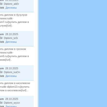
žil
Diplomi_abEr
ulek
Дипломы
ить диплом в бузулуке
l=www.rudik-
lom7.ru/]купить диплом в
луке[/url] .
tum
28.10.2025
žil
Diplomi_luSi
ulek
Дипломы
ить диплом в грозном
l=www.rudik-
lom5.ru/]купить диплом в
ном[/url] .
tum
28.10.2025
žil
Diplomi_kaOn
ulek
Дипломы
ить диплом в киселевске
l=rudik-diplom13.ru]купить
лом в киселевске[/url] .
tum
28.10.2025
žil
Diplomi_wysn
ulek
Дипломы