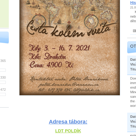
His
21.0
Kaž
neby
dět
OT
Da
 365
Vlo
Tit
 330
Dow
imm
endl
 472
Mine
san
the 
wor
Da
Adresa tábora:
Vlo
Tit
LDT POLDÍK
куп