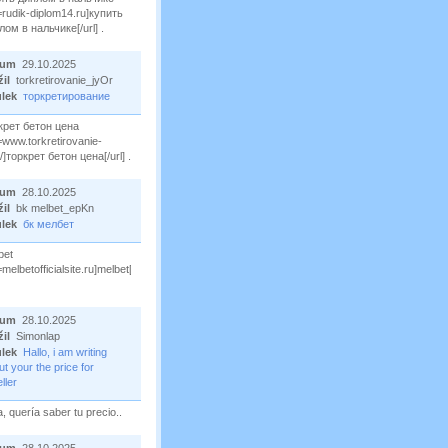
l=rudik-diplom14.ru]купить
лом в нальчике[/url] .
tum
29.10.2025
žil
torkretirovanie_jyOr
ulek
торкретирование
крет бетон цена
l=www.torkretirovanie-
/]торкрет бетон цена[/url] .
tum
28.10.2025
žil
bk melbet_epKn
ulek
бк мелбет
bet
=melbetofficialsite.ru]melbet[/url]
tum
28.10.2025
žil
Simonlap
ulek
Hallo, i am writing
t your the price for
ller
, quería saber tu precio..
tum
28.10.2025