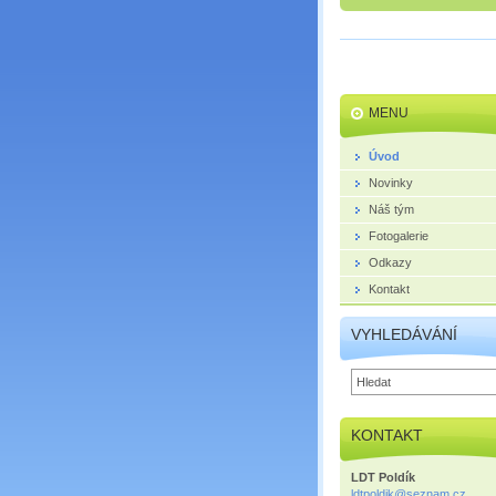
MENU
Úvod
Novinky
Náš tým
Fotogalerie
Odkazy
Kontakt
VYHLEDÁVÁNÍ
KONTAKT
LDT Poldík
ldtpoldi
k@seznam
.cz