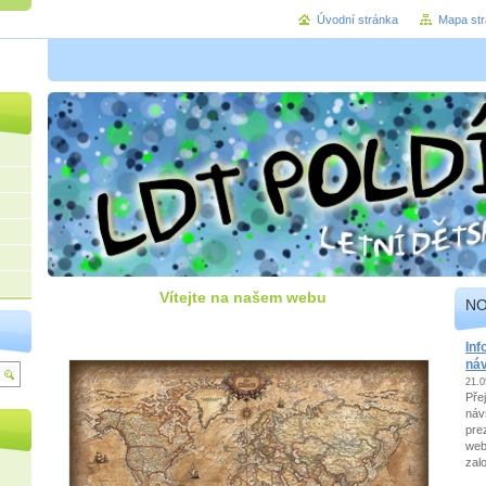
Úvodní stránka
Mapa st
Vítejte na našem webu
NO
Inf
ná
21.0
Pře
náv
pre
web
zal