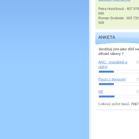
Petra Honzíková - 607 978
695
Roman Svoboda - 603 732
558
ANKETA
Jezdil(a) jste jako dítě na
dětské tábory ?
ANO - pravidelně a
2
rád(a)
Pouze z donucení
2
NE
2
Celkový počet hlasů:
7167