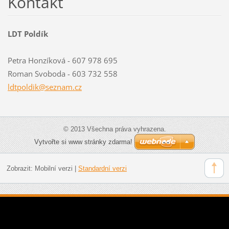
Kontakt
LDT Poldík
Petra Honzíková - 607 978 695
Roman Svoboda - 603 732 558
ldtpoldi
k@seznam
.cz
© 2013 Všechna práva vyhrazena.
Vytvořte si www stránky zdarma!
Zobrazit:
Mobilní verzi
|
Standardní verzi