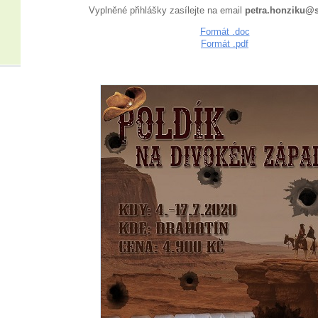
Vyplněné přihlášky zasílejte na email
petra.honziku@
Formát .doc
Formát .pdf