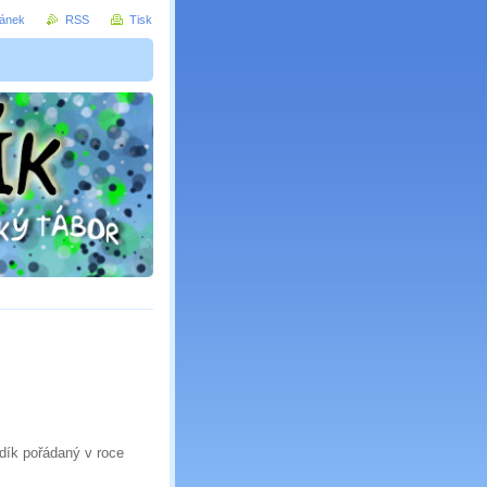
ránek
RSS
Tisk
dík pořádaný v roce