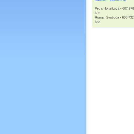
Petra Honzíková - 607 978
695
Roman Svoboda - 603 732
558