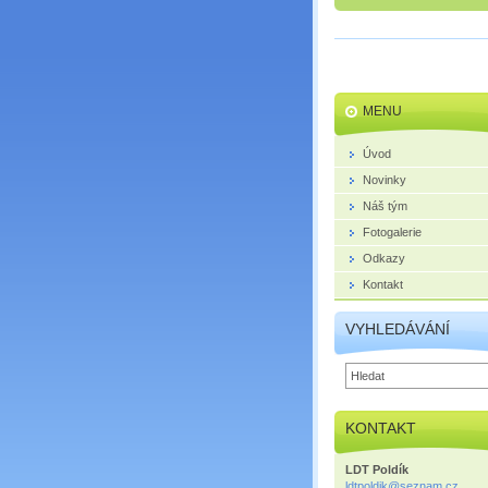
MENU
Úvod
Novinky
Náš tým
Fotogalerie
Odkazy
Kontakt
VYHLEDÁVÁNÍ
KONTAKT
LDT Poldík
ldtpoldi
k@seznam
.cz