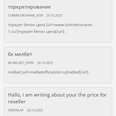
торкретирование
TORKRETIROVANIE_JYOR
29.10.2025
торкрет бетон цена [url=www.torkretirovanie-
1.ru/]торкрет бетон цена[/url] .
бк мелбет
BK MELBET_EPKN
28.10.2025
melbet [url=melbetofficialsite.ru]melbet[/url] .
Hallo, i am writing about your the price for
reseller
SIMONLAP
28.10.2025