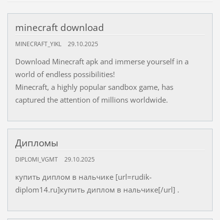
minecraft download
MINECRAFT_YIKL
29.10.2025
Download Minecraft apk and immerse yourself in a
world of endless possibilities!
Minecraft, a highly popular sandbox game, has
captured the attention of millions worldwide.
Дипломы
DIPLOMI_VGMT
29.10.2025
купить диплом в нальчике [url=rudik-
diplom14.ru]купить диплом в нальчике[/url] .