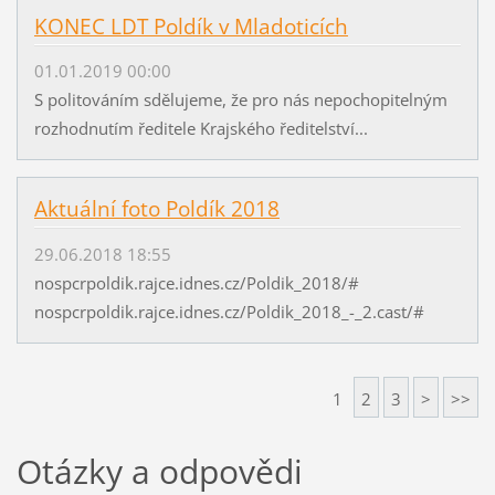
KONEC LDT Poldík v Mladoticích
01.01.2019 00:00
S politováním sdělujeme, že pro nás nepochopitelným
rozhodnutím ředitele Krajského ředitelství...
Aktuální foto Poldík 2018
29.06.2018 18:55
nospcrpoldik.rajce.idnes.cz/Poldik_2018/#
nospcrpoldik.rajce.idnes.cz/Poldik_2018_-_2.cast/#
1
2
3
>
>>
Otázky a odpovědi