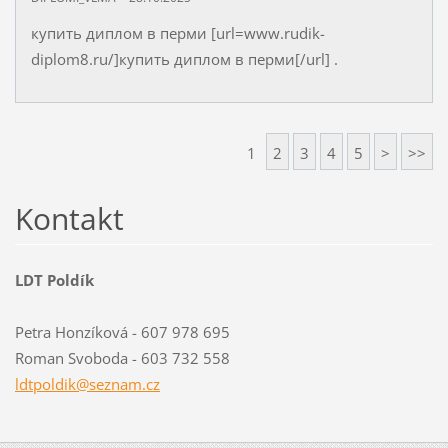
купить диплом в перми [url=www.rudik-
diplom8.ru/]купить диплом в перми[/url] .
1
2
3
4
5
>
>>
Kontakt
LDT Poldík
Petra Honzíková - 607 978 695
Roman Svoboda - 603 732 558
ldtpoldi
k@seznam
.cz